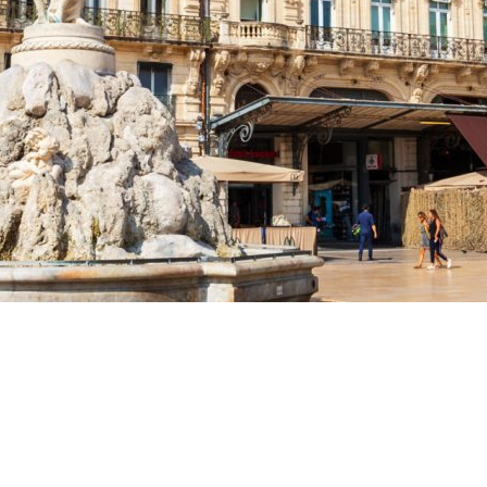
Accueil
>
L’actualité du COMIDER
>
Matinée Portes Ouvertes & Job Dating
Matinée Portes
Ouvertes & Job
Dating