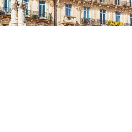
Accueil
>
L’actualité du COMIDER
>
Markethon 2025 – Mission accomplie !
Markethon
2025 – Mission
accomplie !
mardi 21 octobre 2025
,
par
Ahmed MADANI
Ce jeudi 25 septembre, Montpellier a une nouvelle fois
vibré au rythme de la solidarité et de l’entraide.