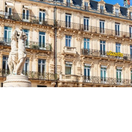
Accueil
>
L’actualité du COMIDER
>
Cap sur le prochain Markethon
Cap sur le
prochain
Markethon